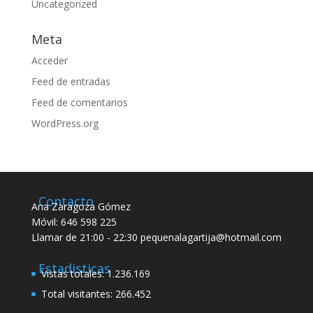
Uncategorized
Meta
Acceder
Feed de entradas
Feed de comentarios
WordPress.org
Contacto
Ana Zaragoza Gómez
Móvil: 646 598 225
Llamar de 21:00 - 22:30 pequenalagartija@hotmail.com
Estadisticas
Vistas totales:
1.236.169
Total visitantes:
266.452