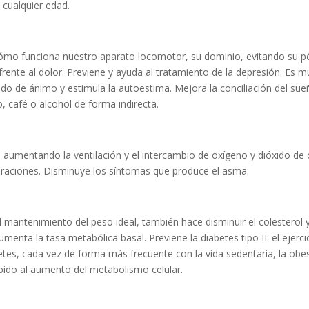
 cualquier edad.
 funciona nuestro aparato locomotor, su dominio, evitando su pérdida
frente al dolor. Previene y ayuda al tratamiento de la depresión. Es m
ado de ánimo y estimula la autoestima. Mejora la conciliación del s
o, café o alcohol de forma indirecta.
, aumentando la ventilación y el intercambio de oxígeno y dióxido de 
lteraciones. Disminuye los síntomas que produce el asma.
mantenimiento del peso ideal, también hace disminuir el colesterol y l
enta la tasa metabólica basal. Previene la diabetes tipo II: el ejercici
abetes, cada vez de forma más frecuente con la vida sedentaria, la ob
ebido al aumento del metabolismo celular.