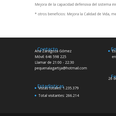
Mejora de la capacidad defensiva del sistema in
* otros beneficios: Mejora la Calidad de Vida, m
Contacto
En
Ana Zaragoza Gómez
Es
Móvil: 646 598 225
en
Llamar de 21:00 - 22:30
pequenalagartija@hotmail.com
Fe
26 d
Estadisticas
Vistas totales:
1.235.379
Total visitantes:
266.214