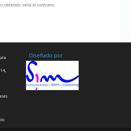
 obtenido sería el contrario.
Diseñado por
ura
14,
ases
po.