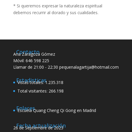
* Si queremos expresar la naturaleza espiritual
debemos recurrir al dorado y sus cualidades.
Contacto
Ana Zaragoza Gómez
Móvil: 646 598 225
Llamar de 21:00 - 22:30 pequenalagartija@hotmail.com
Estadisticas
Vistas totales:
1.235.318
Total visitantes:
266.198
Enlaces
Escuela Quang Cheng Qi Gong en Madrid
Fecha actualización
26 de Septiembre de 2023