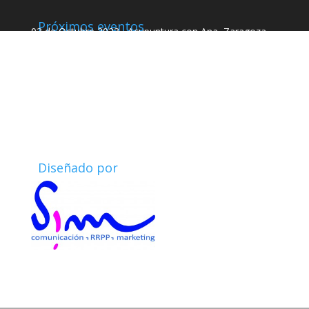
Próximos eventos
03 de Octubre 2023 Acupuntura con Ana Zaragoza –
Espacio Theman Calle General Zabala 14, 28002 –
prosperidad Madrid (esquina con Luis Vives)
Más información en
opción Calendario y opción clases y seminarios
Seminario intensivo de Quang Cheng Qi Gong
formando grupo.
Diseñado por