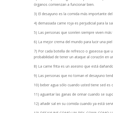
órganos comienzan a funcionar bien.
3) El desayuno es la comida más importante del 
4) demasiada carne roja es perjudicial para la sa
5) Las personas que sonríen siempre viven más 
6) La mejor crema del mundo para lucir una piel 
7) Por cada botella de refresco o gaseosa que 
probabilidad de tener un ataque al corazón en 
8) La carne frita es un asesino que está dañand
9) Las personas que no toman el desayuno tendrá
10) beber agua sólo cuando usted tiene sed es o
11) aguantar las ganas de orinar cuando se supon
12) añadir sal en su comida cuando ya está ser
13) DESAYUNE COMO UN REY, COMA COMO UN PR