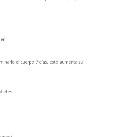
cen.
minarlo el cuerpo 7 días, esto aumenta su
abetes.
n
iempo)