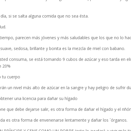
día, si se salta alguna comida que no sea ésta.
lud.
tiempo, parecen más jóvenes y más saludables que los que no lo ha
suave, sedosa, brillante y bonita es la mezcla de miel con babano.
usted consuma, se está tomando 9 cubos de azúcar y eso tarda en eli
un 20%
o tu cuerpo
n un nivel más alto de azúcar en la sangre y hay peligro de sufrir di
btener una licencia para dañar su hígado
e que debe dejarse salir, es otra forma de dañar el hígado y el riñó
vida es otra forma de envenenarse lentamente y dañar los ´órganos.
ÍNCIPE Y CENE COMO UN POBRE (esto le ayudará a vivir más t