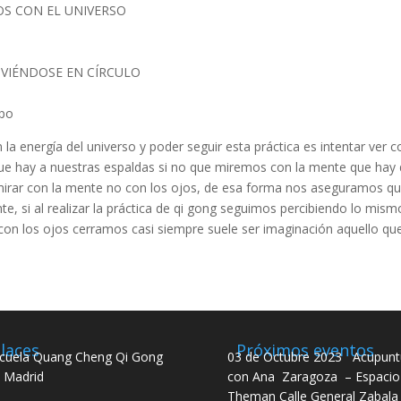
OS CON EL UNIVERSO
OVIÉNDOSE EN CÍRCULO
rpo
la energía del universo y poder seguir esta práctica es intentar ver 
e hay a nuestras espaldas si no que miremos con la mente que hay d
irar con la mente no con los ojos, de esa forma nos aseguramos que 
nte, si al realizar la práctica de qi gong seguimos percibiendo lo m
 con los ojos cerramos casi siempre suele ser imaginación aquello q
laces
Próximos eventos
cuela Quang Cheng Qi Gong
03 de Octubre 2023 Acupunt
 Madrid
con Ana Zaragoza – Espacio
Theman Calle General Zabala 