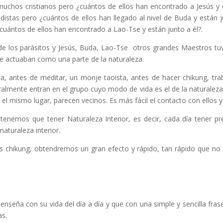
uchos cristianos pero ¿cuántos de ellos han encontrado a Jesús y 
istas pero ¿cuántos de ellos han llegado al nivel de Buda y están
cuántos de ellos han encontrado a Lao-Tse y están junto a él?.
 los parásitos y Jesús, Buda, Lao-Tse otros grandes Maestros tuv
ue actuaban como una parte de la naturaleza.
ta, antes de meditar, un monje taoista, antes de hacer chikung, trab
uralmente entran en el grupo cuyo modo de vida es el de la naturaleza
l mismo lugar, parecen vecinos. Es más fácil el contacto con ellos y 
a tenemos que tener Naturaleza Interior, es decir, cada día tener 
naturaleza interior.
 chikung, obtendremos un gran efecto y rápido, tan rápido que n
seña con su vida del día a día y que con una simple y sencilla frase,
as.