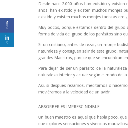
Desde hace 2.000 años han existido y existen m
años, han existido y existen muchos monjes bud
existido y existen muchos monjes taoistas ero ¿
Muy pocos, porque estamos dentro del grupo de
0
forma de vida del grupo de los parásitos sino q
0
Si un cristiano, antes de rezar, un monje budis
naturaleza y consiguen salir de este grupo, nat
grandes Maestros, parece que se encuentran en e
Para dejar de ser un parásito de la naturalez
naturaleza interior y actuar según el modo de la 
Así, si después rezamos, meditamos o hacemos
moviéramos a la velocidad de un avión.
ABSORBER ES IMPRESCINDIBLE
Un buen maestro es aquel que habla poco, que en
que explores sensaciones y vivencias maravillos