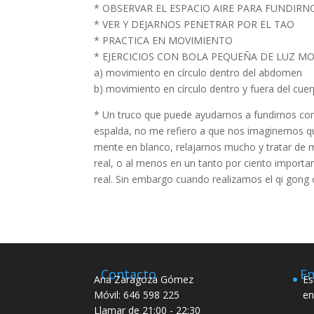
* OBSERVAR EL ESPACIO AIRE PARA FUNDIRN
* VER Y DEJARNOS PENETRAR POR EL TAO
* PRACTICA EN MOVIMIENTO
* EJERCICIOS CON BOLA PEQUEÑA DE LUZ M
a) movimiento en círculo dentro del abdomen
b) movimiento en círculo dentro y fuera del cue
* Un truco que puede ayudarnos a fundirnos con 
espalda, no me refiero a que nos imaginemos qu
mente en blanco, relajarnos mucho y tratar de m
real, o al menos en un tanto por ciento importa
real. Sin embargo cuando realizamos el qi gong
Contacto
En
Ana Zaragoza Gómez
Es
Móvil: 646 598 225
en
Llamar de 21:00 - 22:30