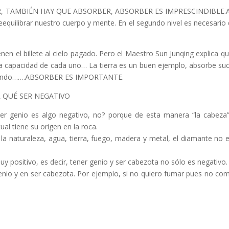
AMBIÉN HAY QUE ABSORBER, ABSORBER ES IMPRESCINDIBLE.Al igual
 reequilibrar nuestro cuerpo y mente. En el segundo nivel es necesari
en el billete al cielo pagado. Pero el Maestro Sun Junqing explica
 capacidad de cada uno… La tierra es un buen ejemplo, absorbe suc
te mundo…….ABSORBER ES IMPORTANTE.
R QUÉ SER NEGATIVO
r genio es algo negativo, no? porque de esta manera “la cabeza
al tiene su origen en la roca.
la naturaleza, agua, tierra, fuego, madera y metal, el diamante no e
uy positivo,
es decir, tener genio y ser cabezota no sólo es negativo.
genio y en ser cabezota. Por ejemplo, si no quiero fumar pues no com