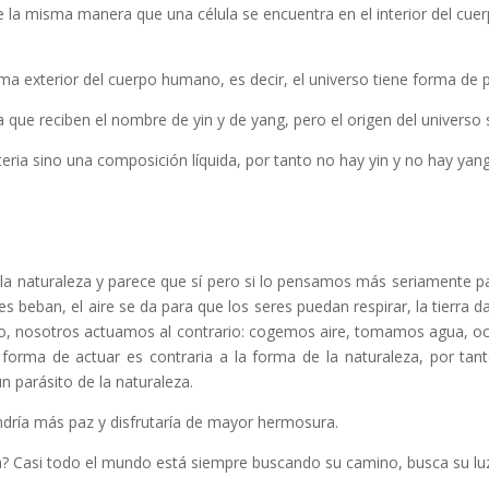
 de la misma manera que una célula se encuentra en el interior del cu
orma exterior del cuerpo humano, es decir, el universo tiene forma de 
 que reciben el nombre de yin y de yang, pero el origen del universo 
ria sino una composición líquida, por tanto no hay yin y no hay yan
a naturaleza y parece que sí pero si lo pensamos más seriamente pa
res beban, el aire se da para que los seres puedan respirar, la tierra d
go, nosotros actuamos al contrario: cogemos aire, tomamos agua, oc
 forma de actuar es contraria a la forma de la naturaleza, por ta
n parásito de la naturaleza.
endría más paz y disfrutaría de mayor hermosura.
 Casi todo el mundo está siempre buscando su camino, busca su luz, 