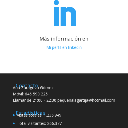

Más información en
Mi perfil en linkedin
Contacto
Ana Zaragoza Gómez
Móvil: 646 598 225
Llamar de 21:00 - 22:30 pequenalagartija@hotmail.com
Estadisticas
Vistas totales:
1.235.949
Total visitantes:
266.377