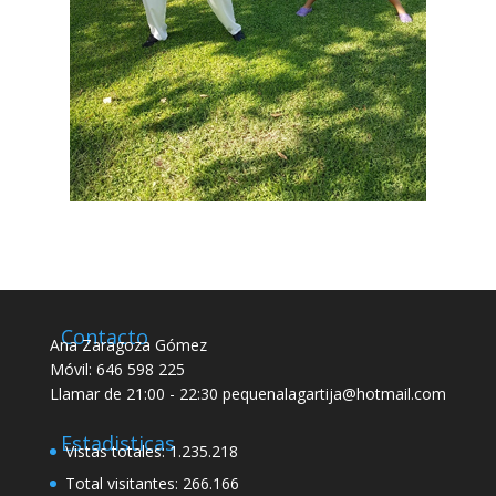
Contacto
Ana Zaragoza Gómez
Móvil: 646 598 225
Llamar de 21:00 - 22:30 pequenalagartija@hotmail.com
Estadisticas
Vistas totales:
1.235.218
Total visitantes:
266.166