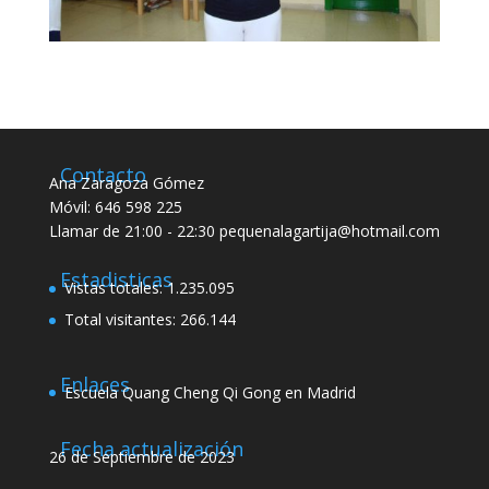
Contacto
Ana Zaragoza Gómez
Móvil: 646 598 225
Llamar de 21:00 - 22:30 pequenalagartija@hotmail.com
Estadisticas
Vistas totales:
1.235.095
Total visitantes:
266.144
Enlaces
Escuela Quang Cheng Qi Gong en Madrid
Fecha actualización
26 de Septiembre de 2023