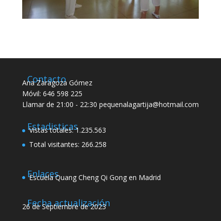
Contacto
Ana Zaragoza Gómez
Móvil: 646 598 225
Llamar de 21:00 - 22:30 pequenalagartija@hotmail.com
Estadisticas
Vistas totales:
1.235.563
Total visitantes:
266.258
Enlaces
Escuela Quang Cheng Qi Gong en Madrid
Fecha actualización
26 de Septiembre de 2023